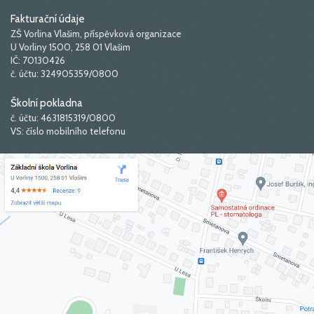
Fakturační údaje
ZŠ Vorlina Vlašim, příspěvková organizace
U Vorliny 1500, 258 01 Vlašim
IČ: 70130426
č. účtu: 324905359/0800
Školní pokladna
č. účtu: 4631815319/0800
VS: číslo mobilního telefonu