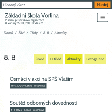
Hledat
Hledej
Základní škola Vorlina
Vlašim, příspěvková organizace
U Vorliny 1500, 258 01 Vlašim
Domů
Žáci
Třídy
8. B
Aktuality
8. B
Úvod
O třídě
Aktuality
Fotogalerie
Osmáci v akci na SPŠ Vlašim
18.6.2026 – Lenka Proschková
Soutěž odborných dovedností
1.12.2025 – Lenka Proschková