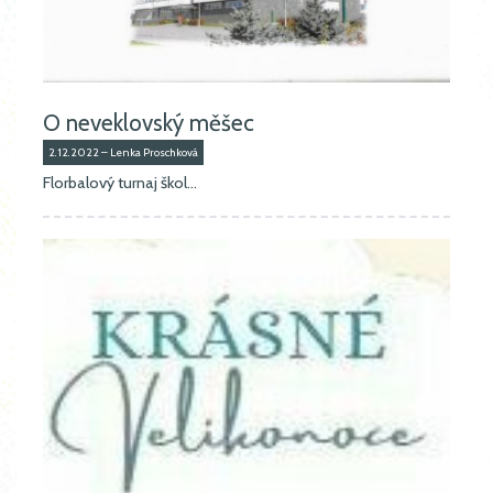
O neveklovský měšec
2.12.2022 – Lenka Proschková
Florbalový turnaj škol...