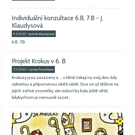
Individuální konzultace 6.B, 7.B - J.
Klaudysová
9.4.2025 – Jarmila Klaudysová
6.B, 7.B
Projekt Krokus v 6. B
7.11.2023 – Lenka Proschková
Krokusy jsou zasázeny a ... v hlíně čekají na svůj den, kdy
vykvetou a připomenou oběti válek. Sice se už těšíme na
jejich zářivé zvonečky, ale radost by byla ještě větší,
kdybychom je nemuseli sázet…