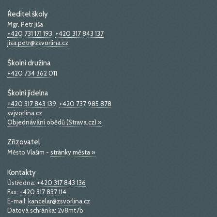
Ředitel školy
Mgr. Petr Jíša
+420 731 171 193
,
+420 317 843 137
jisa.petr@zsvorlina.cz
Školní družina
+420 734 362 011
Školní jídelna
+420 317 843 139
,
+420 737 985 878
svjvorlina.cz
Objednávání obědů (Strava.cz) »
Zřizovatel
Město Vlašim -
stránky města »
Kontakty
Ústředna:
+420 317 843 136
Fax:
+420 317 837 114
E-mail:
kancelar@zsvorlina.cz
Datová schránka: 2v8mt7b