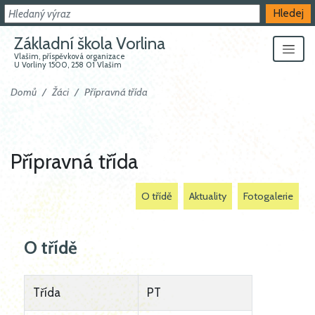
Hledat
Hledej
Základní škola Vorlina
Vlašim, příspěvková organizace
U Vorliny 1500, 258 01 Vlašim
Domů
Žáci
Přípravná třída
Přípravná třída
O třídě
Aktuality
Fotogalerie
O třídě
Třída
PT