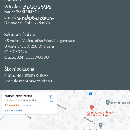
Ústředna:
+420 317 843 136
Fax:
+420 317 837 114
E-mail:
kancelar@zsvorlina.cz
Datová schránka: 2v8mt7b
Fakturační údaje
ZŠ Vorlina Vlašim, příspěvková organizace
U Vorliny 1500, 258 01 Vlašim
IČ: 70130426
č. účtu: 324905359/0800
Školní pokladna
č. účtu: 4631815319/0800
VS: číslo mobilního telefonu