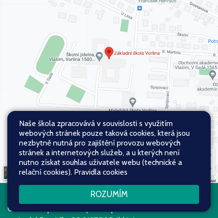
Naše škola zpracovává v souvislosti s využitím
webových stránek pouze taková cookies, která jsou
nezbytně nutná pro zajištění provozu webových
stránek a internetových služeb, a u kterých není
nutno získat souhlas uživatele webu (technické a
relační cookies).
Pravidla cookies
ROZUMÍM
Všechna práva vyhrazena. Copyright
Web školy
© 2026
Mapa stránek
|
Přístupnost