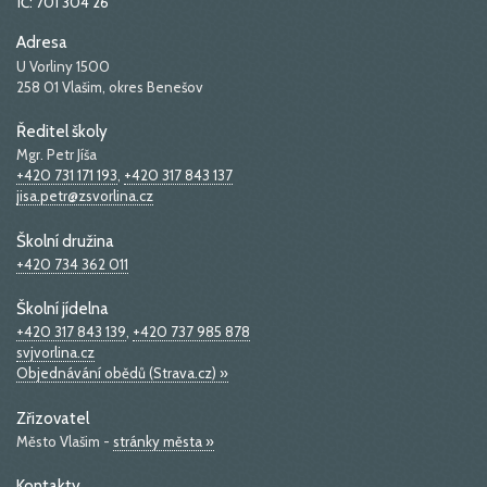
IČ: 701 304 26
Adresa
U Vorliny 1500
258 01 Vlašim, okres Benešov
Ředitel školy
Mgr. Petr Jíša
+420 731 171 193
,
+420 317 843 137
jisa.petr@zsvorlina.cz
Školní družina
+420 734 362 011
Školní jídelna
+420 317 843 139
,
+420 737 985 878
svjvorlina.cz
Objednávání obědů (Strava.cz) »
Zřizovatel
Město Vlašim -
stránky města »
Kontakty