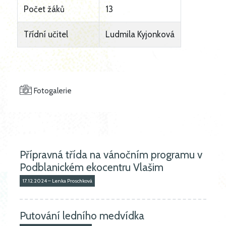
Počet žáků
13
Třídní učitel
Ludmila Kyjonková
Fotogalerie
Přípravná třída na vánočním programu v
Podblanickém ekocentru Vlašim
17.12.2024 – Lenka Proschková
Putování ledního medvídka