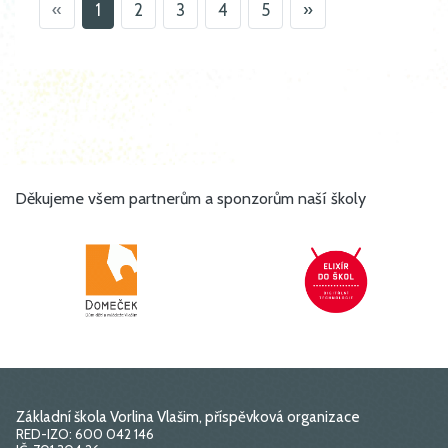
«
1
2
3
4
5
»
Děkujeme všem partnerům a sponzorům naší školy
Základní škola Vorlina Vlašim, příspěvková organizace
RED-IZO: 600 042 146