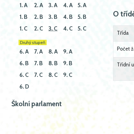
1. A
2. A
3. A
4. A
5. A
O tříd
1. B
2. B
3. B
4. B
5. B
1. C
2. C
3. C
4. C
5. C
Třída
Druhý stupeň
Počet ž
6. A
7. A
8. A
9. A
6. B
7. B
8. B
9. B
Třídní u
6. C
7. C
8. C
9. C
6. D
Školní parlament