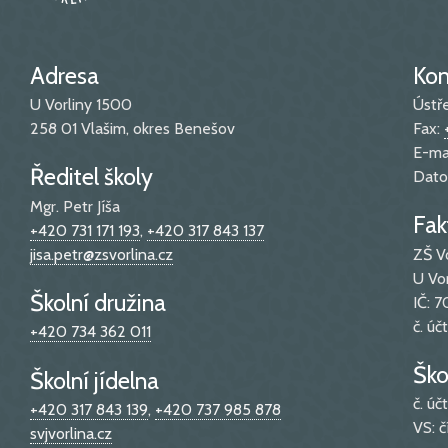
Adresa
Kon
U Vorliny 1500
Ústř
258 01 Vlašim, okres Benešov
Fax:
E-ma
Ředitel školy
Dato
Mgr. Petr Jíša
Fak
+420 731 171 193
,
+420 317 843 137
jisa.petr@zsvorlina.cz
ZŠ V
U Vo
Školní družina
IČ: 
č. ú
+420 734 362 011
Ško
Školní jídelna
č. ú
+420 317 843 139
,
+420 737 985 878
VS: č
svjvorlina.cz