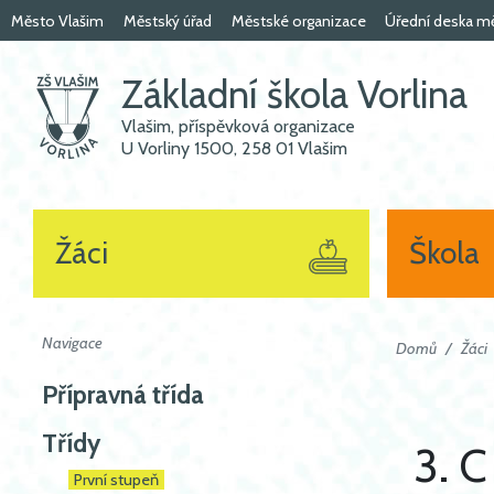
Město Vlašim
Městský úřad
Městské organizace
Úřední deska m
Základní škola Vorlina
Vlašim, příspěvková organizace
U Vorliny 1500, 258 01 Vlašim
Žáci
Škola
Navigace
Domů
Žáci
Přípravná třída
Třídy
3. C
První stupeň