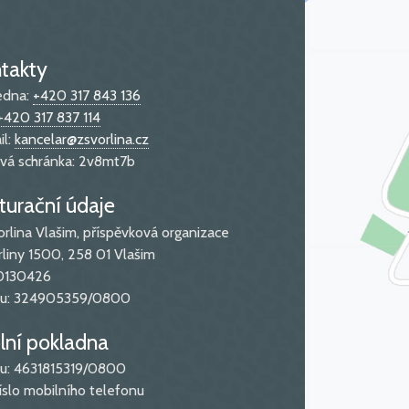
takty
edna:
+420 317 843 136
+420 317 837 114
il:
kancelar@zsvorlina.cz
vá schránka: 2v8mt7b
turační údaje
orlina Vlašim, příspěvková organizace
rliny 1500, 258 01 Vlašim
70130426
čtu: 324905359/0800
lní pokladna
čtu: 4631815319/0800
íslo mobilního telefonu