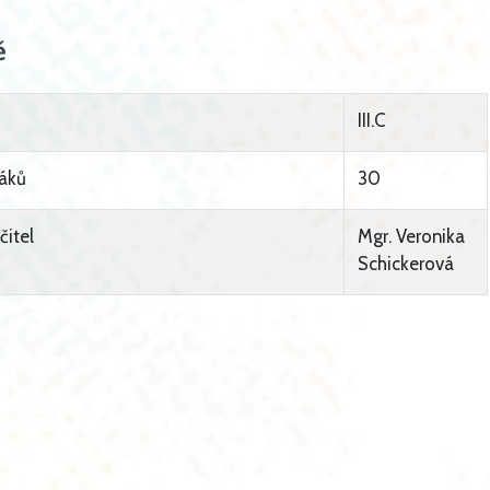
ě
III.C
áků
30
čitel
Mgr. Veronika
Schickerová