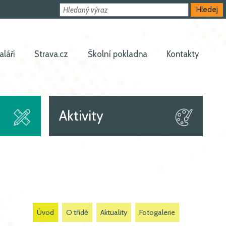
Hledat
Hledej
aláři
Strava.cz
Školní pokladna
Kontakty
Aktivity
Úvod
O třídě
Aktuality
Fotogalerie