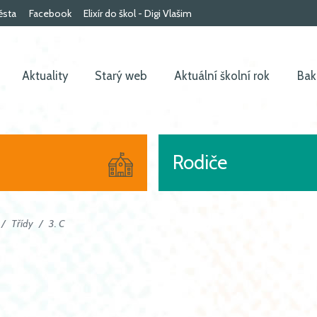
ěsta
Facebook
Elixír do škol - Digi Vlašim
Aktuality
Starý web
Aktuální školní rok
Bak
Rodiče
Třídy
3. C