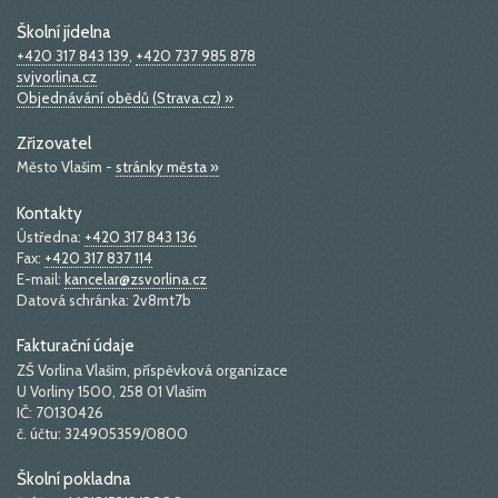
Školní jídelna
+420 317 843 139
,
+420 737 985 878
svjvorlina.cz
Objednávání obědů (Strava.cz) »
Zřizovatel
Město Vlašim -
stránky města »
Kontakty
Ústředna:
+420 317 843 136
Fax:
+420 317 837 114
E-mail:
kancelar@zsvorlina.cz
Datová schránka: 2v8mt7b
Fakturační údaje
ZŠ Vorlina Vlašim, příspěvková organizace
U Vorliny 1500, 258 01 Vlašim
IČ: 70130426
č. účtu: 324905359/0800
Školní pokladna