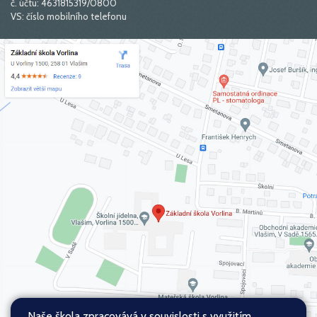
č. účtu: 4631815319/0800
VS: číslo mobilního telefonu
Naše škola zpracovává v souvislosti s využitím