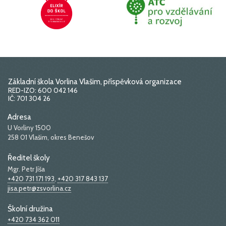
Základní škola Vorlina Vlašim, příspěvková organizace
RED-IZO: 600 042 146
IČ: 701 304 26
Adresa
U Vorliny 1500
258 01 Vlašim, okres Benešov
Ředitel školy
Mgr. Petr Jíša
+420 731 171 193
,
+420 317 843 137
jisa.petr@zsvorlina.cz
Školní družina
+420 734 362 011