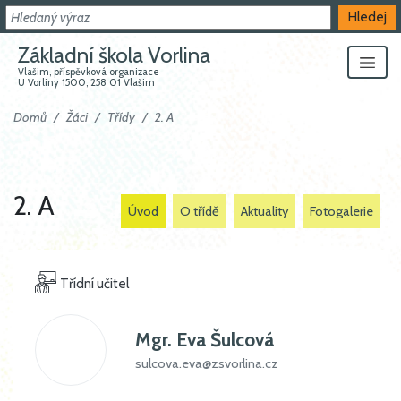
Hledat
Hledej
Základní škola Vorlina
Vlašim, příspěvková organizace
U Vorliny 1500, 258 01 Vlašim
Domů
Žáci
Třídy
2. A
2. A
Úvod
O třídě
Aktuality
Fotogalerie
Třídní učitel
Mgr.
Eva Šulcová
sulcova.eva@zsvorlina.cz