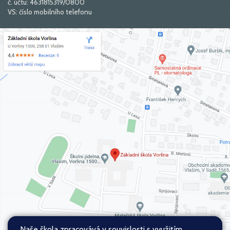
č. účtu: 4631815319/0800
VS: číslo mobilního telefonu
Naše škola zpracovává v souvislosti s využitím