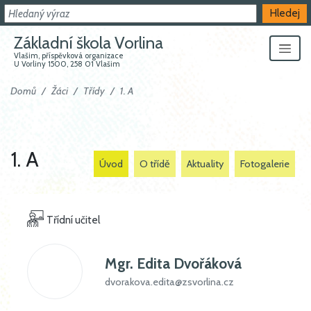
Hledat
Hledej
Základní škola Vorlina
Vlašim, příspěvková organizace
U Vorliny 1500, 258 01 Vlašim
Domů
Žáci
Třídy
1. A
1. A
Úvod
O třídě
Aktuality
Fotogalerie
Třídní učitel
Mgr.
Edita Dvořáková
dvorakova.edita@zsvorlina.cz