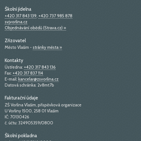
Školní jídelna
+420 317 843 139
,
+420 737 985 878
svjvorlina.cz
Objednávání obědů (Strava.cz) »
Zřizovatel
Město Vlašim -
stránky města »
Kontakty
Ústředna:
+420 317 843 136
Fax:
+420 317 837 114
E-mail:
kancelar@zsvorlina.cz
Datová schránka: 2v8mt7b
Fakturační údaje
ZŠ Vorlina Vlašim, příspěvková organizace
U Vorliny 1500, 258 01 Vlašim
IČ: 70130426
č. účtu: 324905359/0800
Školní pokladna