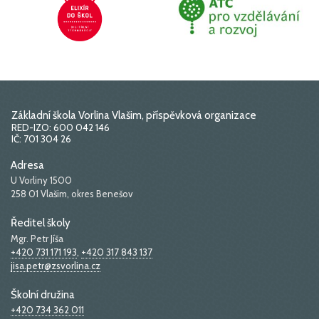
Základní škola Vorlina Vlašim, příspěvková organizace
RED-IZO: 600 042 146
IČ: 701 304 26
Adresa
U Vorliny 1500
258 01 Vlašim, okres Benešov
Ředitel školy
Mgr. Petr Jíša
+420 731 171 193
,
+420 317 843 137
jisa.petr@zsvorlina.cz
Školní družina
+420 734 362 011