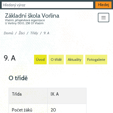
Hledat
Hledej
Základní škola Vorlina
Vlašim, příspěvková organizace
U Vorliny 1500, 258 01 Vlašim
Domů
Žáci
Třídy
9. A
9. A
Úvod
O třídě
Aktuality
Fotogalerie
O třídě
Třída
IX. A
Počet žáků
20