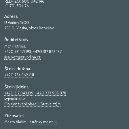
RED-IZO: 600 042 146
IČ: 701 304 26
Adresa
U Vorliny 1500
258 01 Vlašim, okres Benešov
Ředitel školy
Mgr. Petr Jíša
+420 731 171 193
,
+420 317 843 137
jisa.petr@zsvorlina.cz
Školní družina
+420 734 362 011
Školní jídelna
+420 317 843 139
,
+420 737 985 878
svjvorlina.cz
Objednávání obědů (Strava.cz) »
Zřizovatel
Město Vlašim -
stránky města »