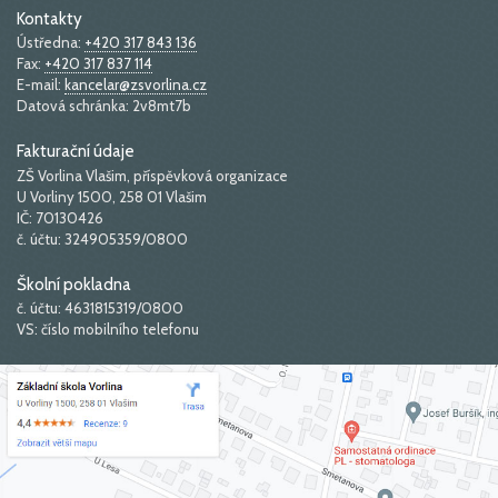
Kontakty
Ústředna:
+420 317 843 136
Fax:
+420 317 837 114
E-mail:
kancelar@zsvorlina.cz
Datová schránka: 2v8mt7b
Fakturační údaje
ZŠ Vorlina Vlašim, příspěvková organizace
U Vorliny 1500, 258 01 Vlašim
IČ: 70130426
č. účtu: 324905359/0800
Školní pokladna
č. účtu: 4631815319/0800
VS: číslo mobilního telefonu