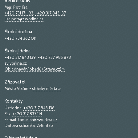
Ředitel školy
Mgr. Petr Jíša
+420 731 171 193
,
+420 317 843 137
jisa.petr@zsvorlina.cz
Školní družina
+420 734 362 011
Školní jídelna
+420 317 843 139
,
+420 737 985 878
svjvorlina.cz
Objednávání obědů (Strava.cz) »
Zřizovatel
Město Vlašim -
stránky města »
Kontakty
Ústředna:
+420 317 843 136
Fax:
+420 317 837 114
E-mail:
kancelar@zsvorlina.cz
Datová schránka: 2v8mt7b
Fakturační údaje