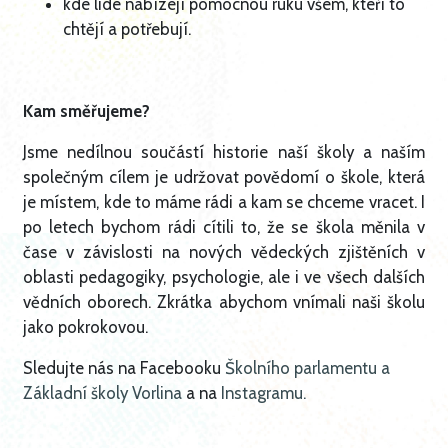
kde lidé nabízejí pomocnou ruku všem, kteří to
chtějí a potřebují.
Kam směřujeme?
Jsme nedílnou součástí historie naší školy a naším
společným cílem je udržovat povědomí o škole, která
je místem, kde to máme rádi a kam se chceme vracet. I
po letech bychom rádi cítili to, že se škola měnila v
čase v závislosti na nových vědeckých zjištěních v
oblasti pedagogiky, psychologie, ale i ve všech dalších
vědních oborech. Zkrátka abychom vnímali naši školu
jako pokrokovou.
Sledujte nás na Facebooku
Školního parlamentu a
Základní školy Vorlina
a na
Instagramu.