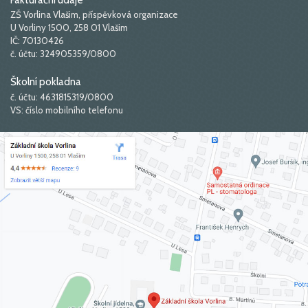
ZŠ Vorlina Vlašim, příspěvková organizace
U Vorliny 1500, 258 01 Vlašim
IČ: 70130426
č. účtu: 324905359/0800
Školní pokladna
č. účtu: 4631815319/0800
VS: číslo mobilního telefonu