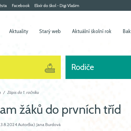
ěsta
Facebook
Elixír do škol - Digi Vlašim
Aktuality
Starý web
Aktuální školní rok
Bak
Rodiče
a
Zápis do 1. ročníku
am žáků do prvních tříd
23.8.2024 Autor(ka): Jana Burdová