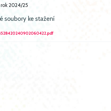
í rok 2024/25
é soubory ke stažení
4528420240902060422.pdf