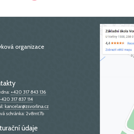
ěvková organizace
takty
edna:
+420 317 843 136
+420 317 837 114
il:
kancelar@zsvorlina.cz
vá schránka: 2v8mt7b
turační údaje