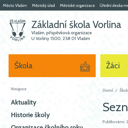
Město Vlašim
Městský úřad
Městské organizace
Úřední deska m
Základní škola Vorlina
Vlašim, příspěvková organizace
U Vorliny 1500, 258 01 Vlašim
Škola
Žáci
Navigace
Domů
Škol
Aktuality
Sezn
Historie školy
Publikováno: 
Organizace školního roku