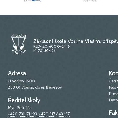
Základní škola Vorlina Vlašim, přísp
RED-IZO: 600 042 146
IČ: 701 304 26
Adresa
Kon
U Vorliny 1500
Ústř
258 01 Vlašim, okres Benešov
Fax:
E-ma
Ředitel školy
Dato
Mgr. Petr Jíša
Fak
+420 731 171 193
,
+420 317 843 137