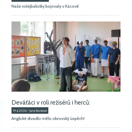
Naše volejbalistky bojovaly v Kácově
Deváťáci v roli režisérů i herců:
19.6.2026 – Jana Burdová
Anglické divadlo mělo obrovský úspěch!