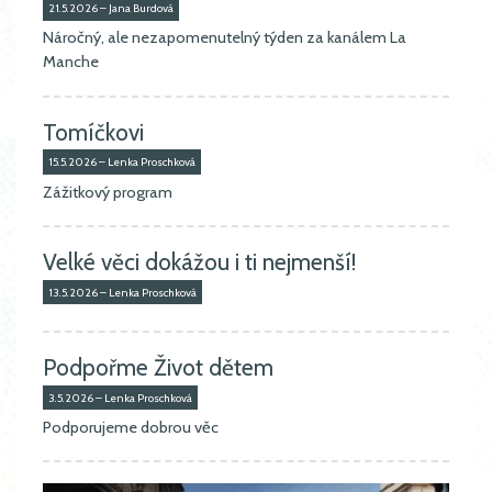
21.5.2026 – Jana Burdová
Náročný, ale nezapomenutelný týden za kanálem La
Manche
Tomíčkovi
15.5.2026 – Lenka Proschková
Zážitkový program
Velké věci dokážou i ti nejmenší!
13.5.2026 – Lenka Proschková
Podpořme Život dětem
3.5.2026 – Lenka Proschková
Podporujeme dobrou věc