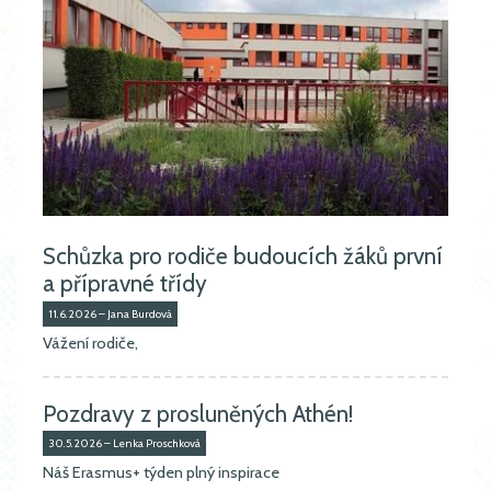
Schůzka pro rodiče budoucích žáků první
a přípravné třídy
11.6.2026 – Jana Burdová
Vážení rodiče,
Pozdravy z prosluněných Athén!
30.5.2026 – Lenka Proschková
Náš Erasmus+ týden plný inspirace