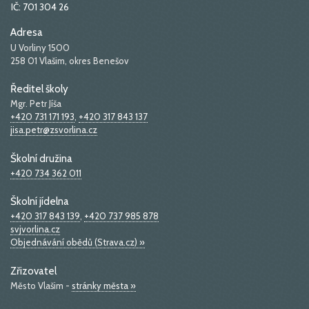
IČ: 701 304 26
Adresa
U Vorliny 1500
258 01 Vlašim, okres Benešov
Ředitel školy
Mgr. Petr Jíša
+420 731 171 193
,
+420 317 843 137
jisa.petr@zsvorlina.cz
Školní družina
+420 734 362 011
Školní jídelna
+420 317 843 139
,
+420 737 985 878
svjvorlina.cz
Objednávání obědů (Strava.cz) »
Zřizovatel
Město Vlašim -
stránky města »