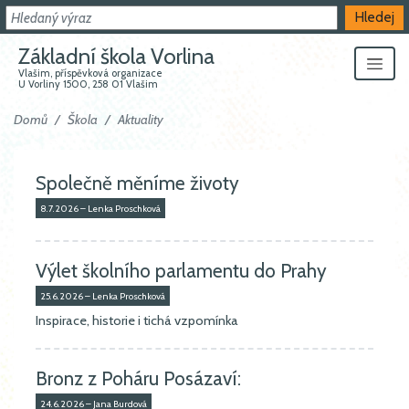
Hledat
Hledej
Základní škola Vorlina
Vlašim, příspěvková organizace
U Vorliny 1500, 258 01 Vlašim
Domů
Škola
Aktuality
Společně měníme životy
8.7.2026 – Lenka Proschková
Výlet školního parlamentu do Prahy
25.6.2026 – Lenka Proschková
Inspirace, historie i tichá vzpomínka
Bronz z Poháru Posázaví:
24.6.2026 – Jana Burdová