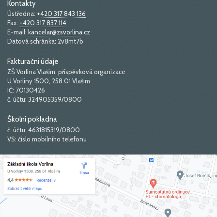
Kontakty
Ústředna:
+420 317 843 136
Fax:
+420 317 837 114
E-mail:
kancelar@zsvorlina.cz
Datová schránka: 2v8mt7b
Fakturační údaje
ZŠ Vorlina Vlašim, příspěvková organizace
U Vorliny 1500, 258 01 Vlašim
IČ: 70130426
č. účtu: 324905359/0800
Školní pokladna
č. účtu: 4631815319/0800
VS: číslo mobilního telefonu