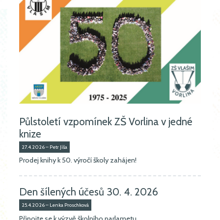
Půlstoletí vzpomínek ZŠ Vorlina v jedné
knize
27.4.2026 – Petr Jíša
Prodej knihy k 50. výročí školy zahájen!
Den šílených účesů 30. 4. 2026
25.4.2026 – Lenka Proschková
Připojte se k výzvě školního parlametu.