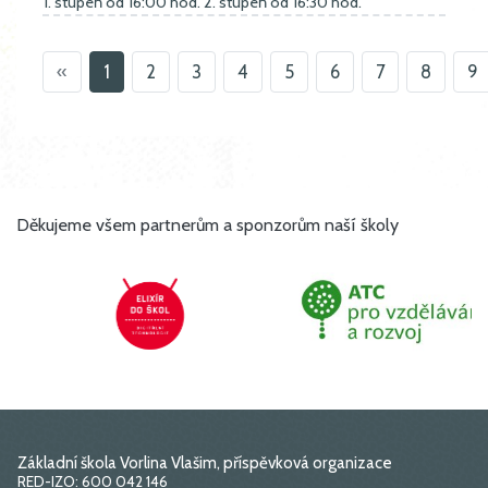
1. stupeň od 16:00 hod. 2. stupeň od 16:30 hod.
«
1
2
3
4
5
6
7
8
9
Děkujeme všem partnerům a sponzorům naší školy
Základní škola Vorlina Vlašim, příspěvková organizace
RED-IZO: 600 042 146