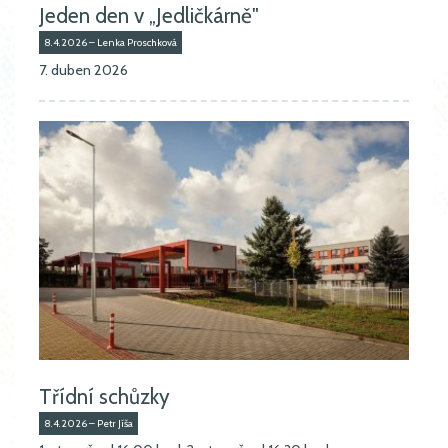
Jeden den v „Jedličkárně"
8.4.2026 – Lenka Proschková
7. duben 2026
Třídní schůzky
8.4.2026 – Petr Jíša