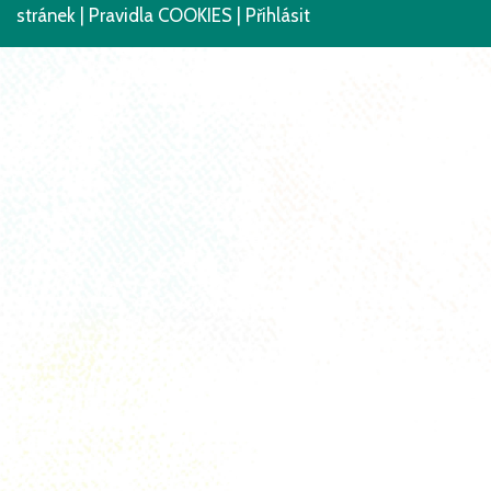
stránek
|
Pravidla COOKIES
|
Přihlásit