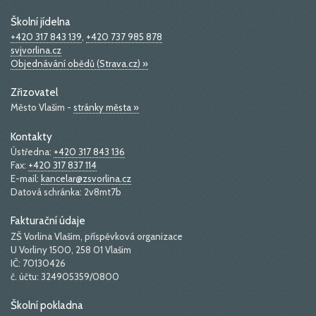
Školní jídelna
+420 317 843 139
,
+420 737 985 878
svjvorlina.cz
Objednávání obědů (Strava.cz) »
Zřizovatel
Město Vlašim -
stránky města »
Kontakty
Ústředna:
+420 317 843 136
Fax:
+420 317 837 114
E-mail:
kancelar@zsvorlina.cz
Datová schránka: 2v8mt7b
Fakturační údaje
ZŠ Vorlina Vlašim, příspěvková organizace
U Vorliny 1500, 258 01 Vlašim
IČ: 70130426
č. účtu: 324905359/0800
Školní pokladna