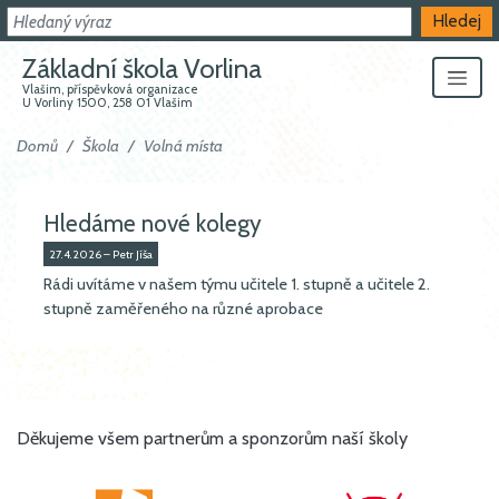
Hledat
Hledej
Základní škola Vorlina
Vlašim, příspěvková organizace
U Vorliny 1500, 258 01 Vlašim
Domů
Škola
Volná místa
Hledáme nové kolegy
27.4.2026 – Petr Jíša
Rádi uvítáme v našem týmu učitele 1. stupně a učitele 2.
stupně zaměřeného na různé aprobace
Děkujeme všem partnerům a sponzorům naší školy