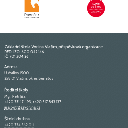
Základní škola Vorlina Vlašim, příspěvková organizace
RED-IZO: 600 042 146
IČ: 701 304 26
Adresa
U Vorliny 1500
258 01 Vlašim, okres Benešov
Ředitel školy
Mgr. Petr Jíša
+420 731 171 193
,
+420 317 843 137
jisa.petr@zsvorlina.cz
Školní družina
+420 734 362 011