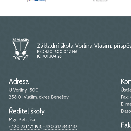
Základní škola Vorlina Vlašim, přísp
RED-IZO: 600 042 146
IČ: 701 304 26
Adresa
Kon
U Vorliny 1500
Ústř
258 01 Vlašim, okres Benešov
Fax:
E-ma
Ředitel školy
Dato
Mgr. Petr Jíša
Fak
+420 731 171 193
,
+420 317 843 137