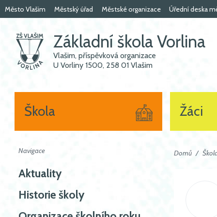
Město Vlašim
Městský úřad
Městské organizace
Úřední deska m
Základní škola Vorlina
Vlašim, příspěvková organizace
U Vorliny 1500, 258 01 Vlašim
Škola
Žáci
Navigace
Domů
Škol
Aktuality
Historie školy
Organizace školního roku