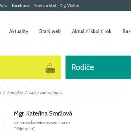
ěsta
Facebook
Elixír do škol - Digi Vlašim
Aktuality
Starý web
Aktuální školní rok
Bak
Rodiče
a
Kontakty
Lidé / zaměstnanci
Mgr. Kateřina Smržová
smrzova.katerina@zsvorlina.cz
Třídní v:
1. C