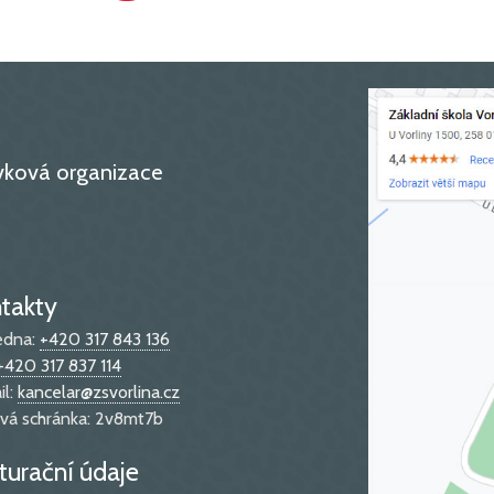
ěvková organizace
takty
edna:
+420 317 843 136
+420 317 837 114
il:
kancelar@zsvorlina.cz
vá schránka: 2v8mt7b
turační údaje