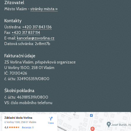
Zřizovatel
Město Vlašim -
stránky města »
Kontakty
Ústředna:
+420 317 843 136
Fax:
+420 317 837 114
E-mail:
kancelar@zsvorlina.cz
Datová schránka: 2v8mt7b
Fakturační údaje
ZŠ Vorlina Vlašim, příspěvková organizace
U Vorliny 1500, 258 01 Vlašim
IČ: 70130426
č. účtu: 324905359/0800
Školní pokladna
č. účtu: 4631815319/0800
VS: číslo mobilního telefonu