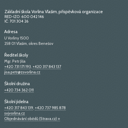
Základní škola Vorlina Vlašim, příspěvková organizace
RED-IZO: 600 042 146
IČ: 701 304 26
Adresa
U Vorliny 1500
258 01 Vlašim, okres Benešov
Ředitel školy
Mgr. Petr Jíša
+420 731 171 193
,
+420 317 843 137
jisa.petr@zsvorlina.cz
Školní družina
+420 734 362 011
Školní jídelna
+420 317 843 139
,
+420 737 985 878
svjvorlina.cz
Objednávání obědů (Strava.cz) »