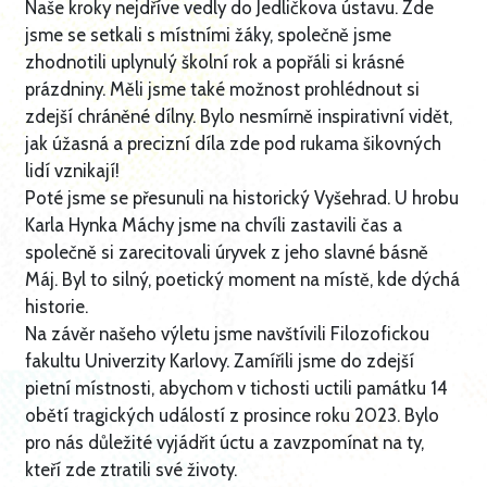
​Naše kroky nejdříve vedly do Jedličkova ústavu. Zde
jsme se setkali s místními žáky, společně jsme
zhodnotili uplynulý školní rok a popřáli si krásné
prázdniny. Měli jsme také možnost prohlédnout si
zdejší chráněné dílny. Bylo nesmírně inspirativní vidět,
jak úžasná a precizní díla zde pod rukama šikovných
lidí vznikají!
​Poté jsme se přesunuli na historický Vyšehrad. U hrobu
Karla Hynka Máchy jsme na chvíli zastavili čas a
společně si zarecitovali úryvek z jeho slavné básně
Máj. Byl to silný, poetický moment na místě, kde dýchá
historie.
​Na závěr našeho výletu jsme navštívili Filozofickou
fakultu Univerzity Karlovy. Zamířili jsme do zdejší
pietní místnosti, abychom v tichosti uctili památku 14
obětí tragických událostí z prosince roku 2023. Bylo
pro nás důležité vyjádřit úctu a zavzpomínat na ty,
kteří zde ztratili své životy.