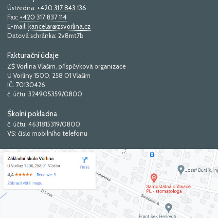
Ústředna:
+420 317 843 136
Fax:
+420 317 837 114
E-mail:
kancelar@zsvorlina.cz
Datová schránka: 2v8mt7b
Fakturační údaje
ZŠ Vorlina Vlašim, příspěvková organizace
U Vorliny 1500, 258 01 Vlašim
IČ: 70130426
č. účtu: 324905359/0800
Školní pokladna
č. účtu: 4631815319/0800
VS: číslo mobilního telefonu