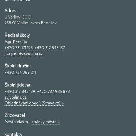
Adresa
U Vorliny 1500
258 01 Vlašim, okres Benešov
Ředitel školy
Mgr. Petr Jíša
+420 731 171 193
,
+420 317 843 137
jisa.petr@zsvorlina.cz
Školní družina
+420 734 362 011
Školní jídelna
+420 317 843 139
,
+420 737 985 878
svjvorlina.cz
Objednávání obědů (Strava.cz) »
Zřizovatel
Město Vlašim -
stránky města »
Kontakty