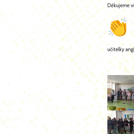
Děkujeme vš
učitelky angl