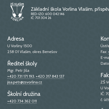
Základní škola Vorlina Vlašim, přísp
RED-IZO: 600 042 146
IČ: 701 304 26
Adresa
Kon
U Vorliny 1500
Ústř
258 01 Vlašim, okres Benešov
Fax:
E-ma
Ředitel školy
Dato
Mgr. Petr Jíša
Fak
+420 731 171 193
,
+420 317 843 137
jisa.petr@zsvorlina.cz
ZŠ V
U Vo
Školní družina
IČ: 
č. ú
+420 734 362 011