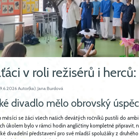
áci v roli režisérů i herců:
9.6.2026 Autor(ka): Jana Burdová
ké divadlo mělo obrovský úspěc
 měsíci se žáci všech našich devátých ročníků pustili do amb
jich úkolem bylo v rámci hodin angličtiny kompletně připravit, 
tké divadelní představení pro své mladší spolužáky z druhého