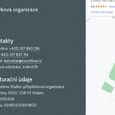
ěvková organizace
takty
edna:
+420 317 843 136
+420 317 837 114
il:
kancelar@zsvorlina.cz
vá schránka: 2v8mt7b
turační údaje
orlina Vlašim, příspěvková organizace
rliny 1500, 258 01 Vlašim
70130426
čtu: 324905359/0800