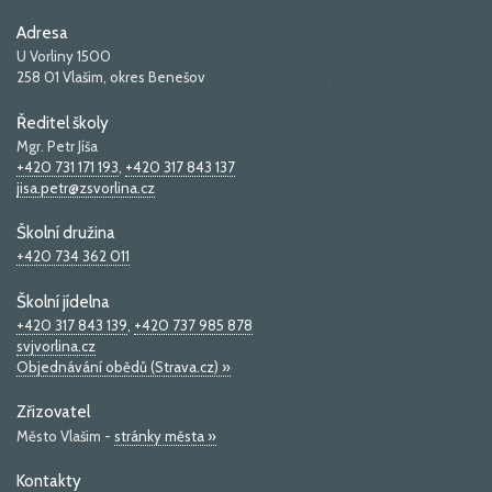
Adresa
U Vorliny 1500
258 01 Vlašim, okres Benešov
Ředitel školy
Mgr. Petr Jíša
+420 731 171 193
,
+420 317 843 137
jisa.petr@zsvorlina.cz
Školní družina
+420 734 362 011
Školní jídelna
+420 317 843 139
,
+420 737 985 878
svjvorlina.cz
Objednávání obědů (Strava.cz) »
Zřizovatel
Město Vlašim -
stránky města »
Kontakty