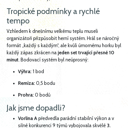
Tropické podmínky a rychlé
tempo
Vzhledem k dnešnímu velkému teplu museli
organizátoři přizpůsobit herní systém. Hrál se náročný
formát „každý s každým“, ale kvůli úmornému horku byl
každý zápas zkrácen na
jeden set trvající přesně 10
minut
. Bodovací systém byl neúprosný:
Výhra:
1 bod
Remíza:
0,5 bodu
Prohra:
0 bodů
Jak jsme dopadli?
Vorlina A
předvedla parádní stabilní výkon a v
silné konkurenci 9 týmů vybojovala skvělé
3.