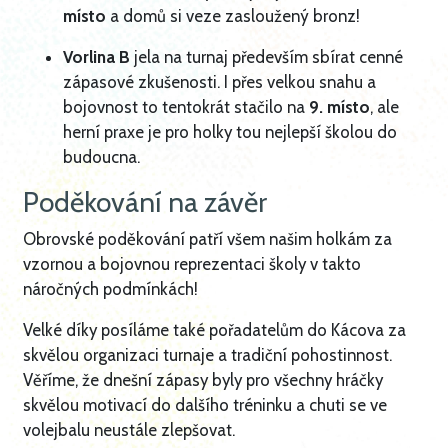
místo
a domů si veze zasloužený bronz!
Vorlina B
jela na turnaj především sbírat cenné
zápasové zkušenosti. I přes velkou snahu a
bojovnost to tentokrát stačilo na
9. místo
, ale
herní praxe je pro holky tou nejlepší školou do
budoucna.
Poděkování na závěr
Obrovské poděkování patří všem našim holkám za
vzornou a bojovnou reprezentaci školy v takto
náročných podmínkách!
Velké díky posíláme také pořadatelům do Kácova za
skvělou organizaci turnaje a tradiční pohostinnost.
Věříme, že dnešní zápasy byly pro všechny hráčky
skvělou motivací do dalšího tréninku a chuti se ve
volejbalu neustále zlepšovat.