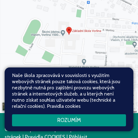
Naše škola zpracovává v souvislosti s využitím
webových stránek pouze taková cookies, která jsou
nezbytně nutná pro zajištění provozu webových
stránek a internetových služeb, a u kterých není
nutno získat souhlas uživatele webu (technické a
relační cookies).
Pravidla cookies
ROZUMÍM
Všechna práva vyhrazena. Copyright
Web školy
© 2026
Mapa stránek
|
Přístupnost
stránek
|
Pravidla COOKIES
|
Přihlásit