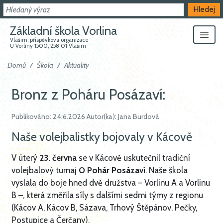
Hledat
Hledej
Základní škola Vorlina
Vlašim, příspěvková organizace
U Vorliny 1500, 258 01 Vlašim
Domů
Škola
Aktuality
Bronz z Poháru Posázaví:
Publikováno: 24.6.2026 Autor(ka): Jana Burdová
Naše volejbalistky bojovaly v Kácově
V úterý
23. června
se v Kácově uskutečnil tradiční
volejbalový turnaj
O Pohár Posázaví
. Naše škola
vyslala do boje hned dvě družstva – Vorlinu A a Vorlinu
B –, která změřila síly s dalšími sedmi týmy z regionu
(Kácov A, Kácov B, Sázava, Trhový Štěpánov, Pečky,
Postupice a Čerčany).