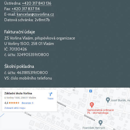
Ústředna:
+420 317 843 136
Fax:
+420 317 837 114
E-mail:
kancelar@zsvorlina.cz
Datová schránka: 2v8mt7b
Fakturační údaje
ZŠ Vorlina Vlašim, příspěvková organizace
U Vorliny 1500, 258 01 Vlašim
IČ: 70130426
č. účtu: 324905359/0800
Školní pokladna
č. účtu: 4631815319/0800
VS: číslo mobilního telefonu