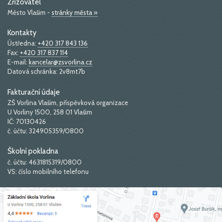
Zřizovatel
Město Vlašim -
stránky města »
Kontakty
Ústředna:
+420 317 843 136
Fax:
+420 317 837 114
E-mail:
kancelar@zsvorlina.cz
Datová schránka: 2v8mt7b
Fakturační údaje
ZŠ Vorlina Vlašim, příspěvková organizace
U Vorliny 1500, 258 01 Vlašim
IČ: 70130426
č. účtu: 324905359/0800
Školní pokladna
č. účtu: 4631815319/0800
VS: číslo mobilního telefonu