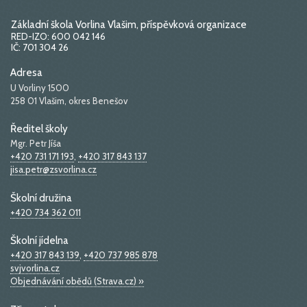
Základní škola Vorlina Vlašim, příspěvková organizace
RED-IZO: 600 042 146
IČ: 701 304 26
Adresa
U Vorliny 1500
258 01 Vlašim, okres Benešov
Ředitel školy
Mgr. Petr Jíša
+420 731 171 193
,
+420 317 843 137
jisa.petr@zsvorlina.cz
Školní družina
+420 734 362 011
Školní jídelna
+420 317 843 139
,
+420 737 985 878
svjvorlina.cz
Objednávání obědů (Strava.cz) »