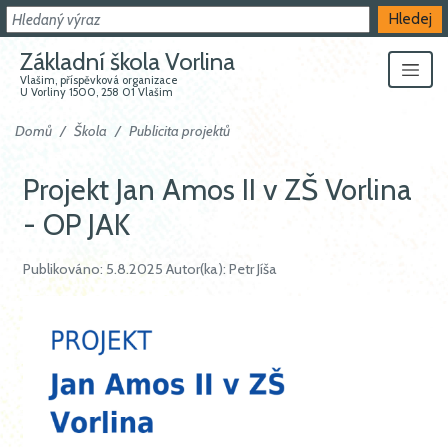
Hledat
Hledej
Základní škola Vorlina
Vlašim, příspěvková organizace
U Vorliny 1500, 258 01 Vlašim
Domů
Škola
Publicita projektů
Projekt Jan Amos II v ZŠ Vorlina
- OP JAK
Publikováno: 5.8.2025 Autor(ka): Petr Jíša