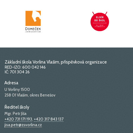
Základní škola Vorlina Vlašim, příspěvková organizace
RED-IZO: 600 042 146
IČ: 701 304 26
Adresa
U Vorliny 1500
258 01 Vlašim, okres Benešov
Ředitel školy
Mgr. Petr Jíša
+420 731 171 193
,
+420 317 843 137
jisa.petr@zsvorlina.cz