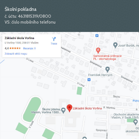
Školní pokladna
č. účtu: 4631815319/0800
VS: číslo mobilního telefonu