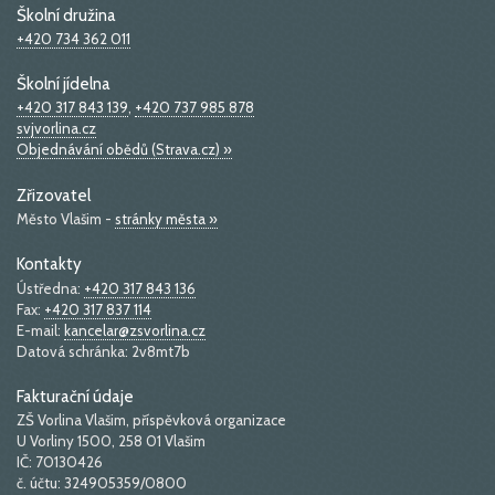
Školní družina
+420 734 362 011
Školní jídelna
+420 317 843 139
,
+420 737 985 878
svjvorlina.cz
Objednávání obědů (Strava.cz) »
Zřizovatel
Město Vlašim -
stránky města »
Kontakty
Ústředna:
+420 317 843 136
Fax:
+420 317 837 114
E-mail:
kancelar@zsvorlina.cz
Datová schránka: 2v8mt7b
Fakturační údaje
ZŠ Vorlina Vlašim, příspěvková organizace
U Vorliny 1500, 258 01 Vlašim
IČ: 70130426
č. účtu: 324905359/0800