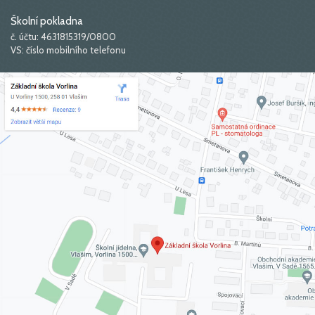
Školní pokladna
č. účtu: 4631815319/0800
VS: číslo mobilního telefonu