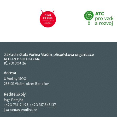
Základní škola Vorlina Vlašim, příspěvková organizace
RED-IZO: 600 042 146
IČ: 701 304 26
Adresa
U Vorliny 1500
258 01 Vlašim, okres Benešov
Ředitel školy
Mgr. Petr Jíša
+420 731 171 193
,
+420 317 843 137
jisa.petr@zsvorlina.cz