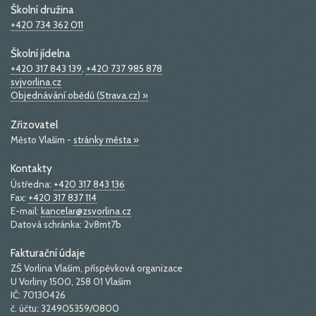
Školní družina
+420 734 362 011
Školní jídelna
+420 317 843 139
,
+420 737 985 878
svjvorlina.cz
Objednávání obědů (Strava.cz) »
Zřizovatel
Město Vlašim -
stránky města »
Kontakty
Ústředna:
+420 317 843 136
Fax:
+420 317 837 114
E-mail:
kancelar@zsvorlina.cz
Datová schránka: 2v8mt7b
Fakturační údaje
ZŠ Vorlina Vlašim, příspěvková organizace
U Vorliny 1500, 258 01 Vlašim
IČ: 70130426
č. účtu: 324905359/0800