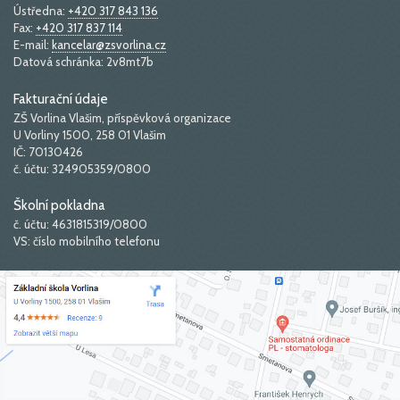
Ústředna:
+420 317 843 136
Fax:
+420 317 837 114
E-mail:
kancelar@zsvorlina.cz
Datová schránka: 2v8mt7b
Fakturační údaje
ZŠ Vorlina Vlašim, příspěvková organizace
U Vorliny 1500, 258 01 Vlašim
IČ: 70130426
č. účtu: 324905359/0800
Školní pokladna
č. účtu: 4631815319/0800
VS: číslo mobilního telefonu