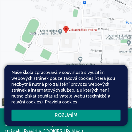
Naše škola zpracovává v souvislosti s využitím
webových stránek pouze taková cookies, která jsou
nezbytně nutná pro zajištění provozu webových
stránek a internetových služeb, a u kterých není
nutno získat souhlas uživatele webu (technické a
relační cookies).
Pravidla cookies
ROZUMÍM
Všechna práva vyhrazena. Copyright
Web školy
© 2026
Mapa stránek
|
Přístupnost
stránek
|
Pravidla COOKIES
|
Přihlásit