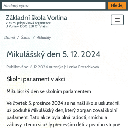
Hledat
Hledej
Základní škola Vorlina
Vlašim, příspěvková organizace
U Vorliny 1500, 258 01 Vlašim
Domů
Škola
Aktuality
Mikulášský den 5. 12. 2024
Publikováno: 6.12.2024 Autor(ka): Lenka Proschková
Školni parlament v akci
Mikulášský den se školním parlamentem
Ve čtvrtek 5. prosince 2024 se na naší škole uskutečnil
už podruhé Mikulášský den, který zorganizoval školní
parlament. Tato akce byla plná radosti, smíchu a
zábavy, kterou si užily především děti z prvního stupně.