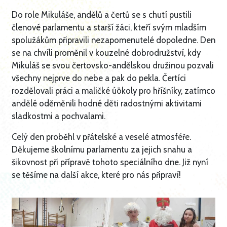
Do role Mikuláše, andělů a čertů se s chutí pustili
členové parlamentu a starší žáci, kteří svým mladším
spolužákům připravili nezapomenutelé dopoledne. Den
se na chvíli proměnil v kouzelné dobrodružství, kdy
Mikuláš se svou čertovsko-andělskou družinou pozvali
všechny nejprve do nebe a pak do pekla. Čertíci
rozdělovali práci a maličké úōkoly pro hříšníky, zatímco
andělé oděměnili hodné děti radostnými aktivitami
sladkostmi a pochvalami.
Celý den proběhl v přátelské a veselé atmosféře.
Děkujeme školnímu parlamentu za jejich snahu a
šikovnost při přípravě tohoto speciálního dne. Již nyní
se těšíme na další akce, které pro nás připraví!