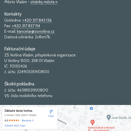
Město Vlašim -
stránky města »
Kontakty
Ústředna:
+420 317 843 136
Fax:
+420 317 837 114
E-mail:
kancelar@zsvorlina.cz
Datová schránka: 2v8mt7b
Fakturační údaje
ZŠ Vorlina Vlašim, příspěvková organizace
U Vorliny 1500, 258 01 Vlašim
IČ: 70130426
č. účtu: 324905359/0800
Školní pokladna
č. účtu: 4631815319/0800
VS: číslo mobilního telefonu