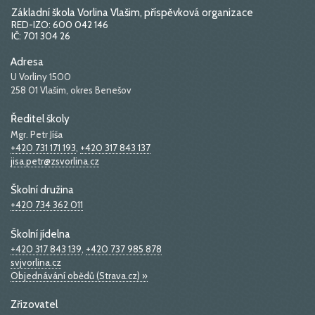
Základní škola Vorlina Vlašim, příspěvková organizace
RED-IZO: 600 042 146
IČ: 701 304 26
Adresa
U Vorliny 1500
258 01 Vlašim, okres Benešov
Ředitel školy
Mgr. Petr Jíša
+420 731 171 193
,
+420 317 843 137
jisa.petr@zsvorlina.cz
Školní družina
+420 734 362 011
Školní jídelna
+420 317 843 139
,
+420 737 985 878
svjvorlina.cz
Objednávání obědů (Strava.cz) »
Zřizovatel