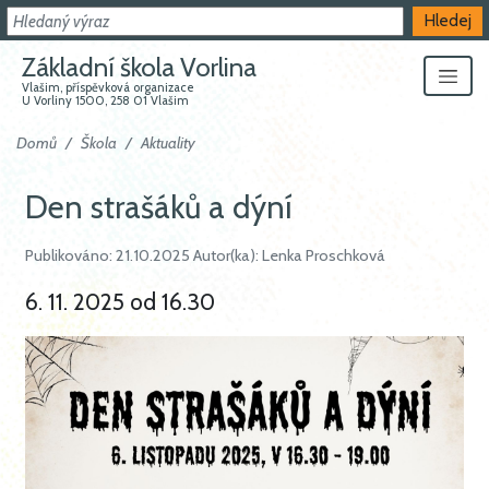
Hledat
Hledej
Základní škola Vorlina
Vlašim, příspěvková organizace
U Vorliny 1500, 258 01 Vlašim
Domů
Škola
Aktuality
Den strašáků a dýní
Publikováno: 21.10.2025 Autor(ka): Lenka Proschková
6. 11. 2025 od 16.30