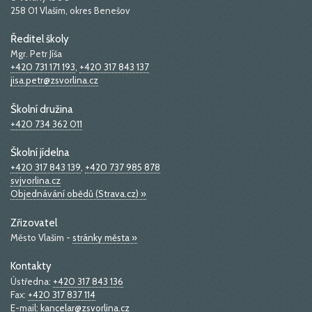
258 01 Vlašim, okres Benešov
Ředitel školy
Mgr. Petr Jíša
+420 731 171 193
,
+420 317 843 137
jisa.petr@zsvorlina.cz
Školní družina
+420 734 362 011
Školní jídelna
+420 317 843 139
,
+420 737 985 878
svjvorlina.cz
Objednávání obědů (Strava.cz) »
Zřizovatel
Město Vlašim -
stránky města »
Kontakty
Ústředna:
+420 317 843 136
Fax:
+420 317 837 114
E-mail:
kancelar@zsvorlina.cz