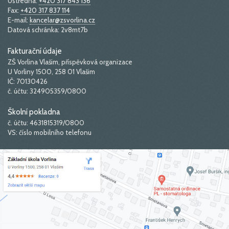
Ústředna:
+420 317 843 136
Fax:
+420 317 837 114
E-mail:
kancelar@zsvorlina.cz
Datová schránka: 2v8mt7b
Fakturační údaje
ZŠ Vorlina Vlašim, příspěvková organizace
U Vorliny 1500, 258 01 Vlašim
IČ: 70130426
č. účtu: 324905359/0800
Školní pokladna
č. účtu: 4631815319/0800
VS: číslo mobilního telefonu