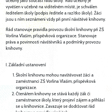
učebny jako součást řádu školy. Řád učebny je
vyvěšen v učebně na viditelném místě, je schválen
ředitelem školy (podpis ředitele a razítko školy). Žáci
jsou s ním seznámeni vždy při první návštěvě knihovny.
Řád stanovuje pravidla provozu školní knihovny při ZŠ
Vorlina Vlašim, příspěvková organizace. Stanovuje
práva a povinnosti návštěvníků a podmínky provozu
knihovny.
I. Základní ustanovení
Školní knihovnu mohou navštěvovat žáci a
zaměstnanci ZŠ Vorlina Vlašim, příspěvková
organizace.
Čtenářem knihovny se stává každý žák či
zaměstnance školy, který projeví zájem a přihlásí
se u knihovnice. Zavazuje se dodržovat řád