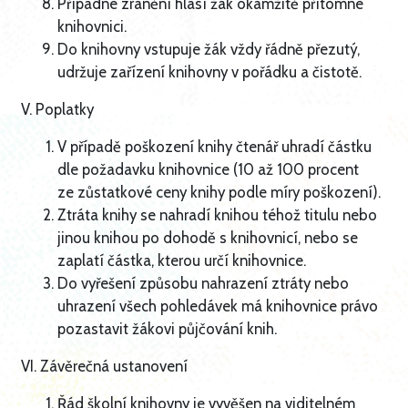
Případné zranění hlásí žák okamžitě přítomné
knihovnici.
Do knihovny vstupuje žák vždy řádně přezutý,
udržuje zařízení knihovny v pořádku a čistotě.
V. Poplatky
V případě poškození knihy čtenář uhradí částku
dle požadavku knihovnice (10 až 100 procent
ze zůstatkové ceny knihy podle míry poškození).
Ztráta knihy se nahradí knihou téhož titulu nebo
jinou knihou po dohodě s knihovnicí, nebo se
zaplatí částka, kterou určí knihovnice.
Do vyřešení způsobu nahrazení ztráty nebo
uhrazení všech pohledávek má knihovnice právo
pozastavit žákovi půjčování knih.
VI. Závěrečná ustanovení
Řád školní knihovny je vyvěšen na viditelném