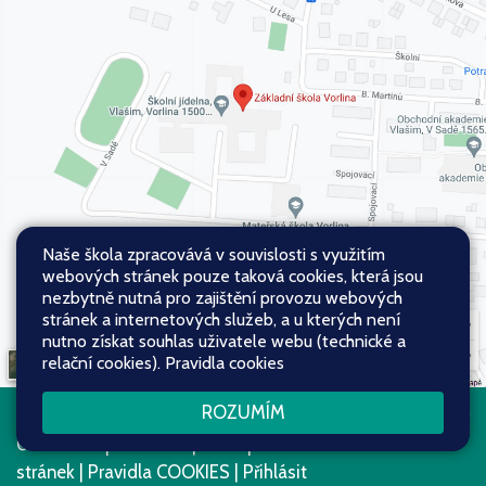
Naše škola zpracovává v souvislosti s využitím
webových stránek pouze taková cookies, která jsou
nezbytně nutná pro zajištění provozu webových
stránek a internetových služeb, a u kterých není
nutno získat souhlas uživatele webu (technické a
relační cookies).
Pravidla cookies
ROZUMÍM
Všechna práva vyhrazena. Copyright
Web školy
© 2026
Mapa stránek
|
Přístupnost
stránek
|
Pravidla COOKIES
|
Přihlásit