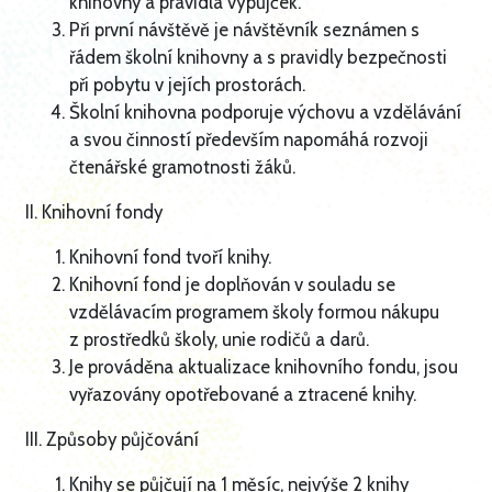
knihovny a pravidla výpůjček.
Při první návštěvě je návštěvník seznámen s
řádem školní knihovny a s pravidly bezpečnosti
při pobytu v jejích prostorách.
Školní knihovna podporuje výchovu a vzdělávání
a svou činností především napomáhá rozvoji
čtenářské gramotnosti žáků.
II. Knihovní fondy
Knihovní fond tvoří knihy.
Knihovní fond je doplňován v souladu se
vzdělávacím programem školy formou nákupu
z prostředků školy, unie rodičů a darů.
Je prováděna aktualizace knihovního fondu, jsou
vyřazovány opotřebované a ztracené knihy.
III. Způsoby půjčování
Knihy se půjčují na 1 měsíc, nejvýše 2 knihy