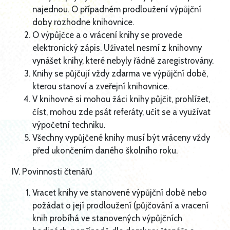
najednou. O případném prodloužení výpůjční
doby rozhodne knihovnice.
O výpůjčce a o vrácení knihy se provede
elektronický zápis. Uživatel nesmí z knihovny
vynášet knihy, které nebyly řádně zaregistrovány.
Knihy se půjčují vždy zdarma ve výpůjční době,
kterou stanoví a zveřejní knihovnice.
V knihovně si mohou žáci knihy půjčit, prohlížet,
číst, mohou zde psát referáty, učit se a využívat
výpočetní techniku.
Všechny vypůjčené knihy musí být vráceny vždy
před ukončením daného školního roku.
IV. Povinnosti čtenářů
Vracet knihy ve stanovené výpůjční době nebo
požádat o její prodloužení (půjčování a vracení
knih probíhá ve stanovených výpůjčních