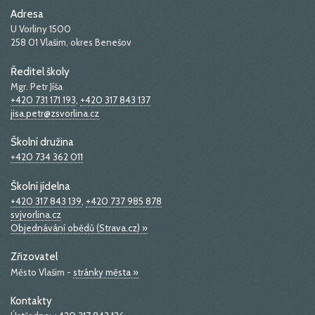
Adresa
U Vorliny 1500
258 01 Vlašim, okres Benešov
Ředitel školy
Mgr. Petr Jíša
+420 731 171 193
,
+420 317 843 137
jisa.petr@zsvorlina.cz
Školní družina
+420 734 362 011
Školní jídelna
+420 317 843 139
,
+420 737 985 878
svjvorlina.cz
Objednávání obědů (Strava.cz) »
Zřizovatel
Město Vlašim -
stránky města »
Kontakty