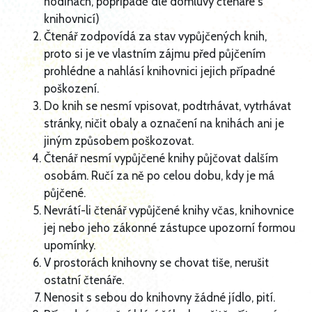
hodinách, popřípadě dle domluvy čtenáře s
knihovnicí)
Čtenář zodpovídá za stav vypůjčených knih,
proto si je ve vlastním zájmu před půjčením
prohlédne a nahlásí knihovnici jejich případné
poškození.
Do knih se nesmí vpisovat, podtrhávat, vytrhávat
stránky, ničit obaly a označení na knihách ani je
jiným způsobem poškozovat.
Čtenář nesmí vypůjčené knihy půjčovat dalším
osobám. Ručí za ně po celou dobu, kdy je má
půjčené.
Nevrátí-li čtenář vypůjčené knihy včas, knihovnice
jej nebo jeho zákonné zástupce upozorní formou
upomínky.
V prostorách knihovny se chovat tiše, nerušit
ostatní čtenáře.
Nenosit s sebou do knihovny žádné jídlo, pití.