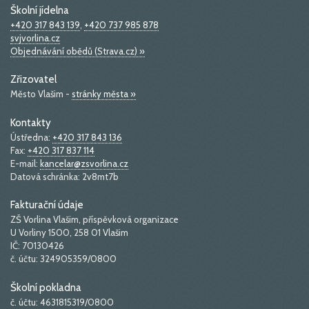
Školní jídelna
+420 317 843 139
,
+420 737 985 878
svjvorlina.cz
Objednávání obědů (Strava.cz) »
Zřizovatel
Město Vlašim -
stránky města »
Kontakty
Ústředna:
+420 317 843 136
Fax:
+420 317 837 114
E-mail:
kancelar@zsvorlina.cz
Datová schránka: 2v8mt7b
Fakturační údaje
ZŠ Vorlina Vlašim, příspěvková organizace
U Vorliny 1500, 258 01 Vlašim
IČ: 70130426
č. účtu: 324905359/0800
Školní pokladna
č. účtu: 4631815319/0800