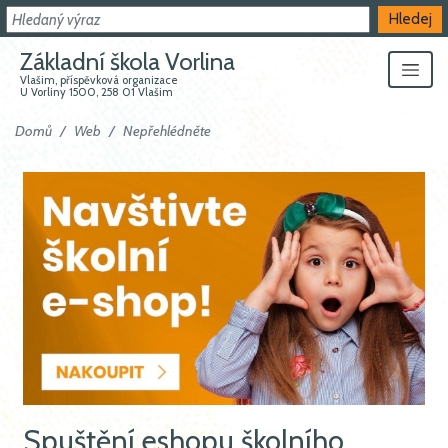
Hledat
Hledej
Základní škola Vorlina
Vlašim, příspěvková organizace
U Vorliny 1500, 258 01 Vlašim
Domů
Web
Nepřehlédněte
Spuštění eshopu školního