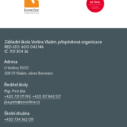
Základní škola Vorlina Vlašim, příspěvková organizace
RED-IZO: 600 042 146
IČ: 701 304 26
Adresa
U Vorliny 1500
258 01 Vlašim, okres Benešov
Ředitel školy
Mgr. Petr Jíša
+420 731 171 193
,
+420 317 843 137
jisa.petr@zsvorlina.cz
Školní družina
+420 734 362 011