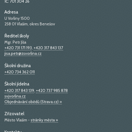
IČ: 701 304 26
Adresa
U Vorliny 1500
258 01 Vlašim, okres Benešov
Ředitel školy
Mgr. Petr Jíša
+420 731 171 193
,
+420 317 843 137
jisa.petr@zsvorlina.cz
Školní družina
+420 734 362 011
Školní jídelna
+420 317 843 139
,
+420 737 985 878
svjvorlina.cz
Objednávání obědů (Strava.cz) »
Zřizovatel
Město Vlašim -
stránky města »