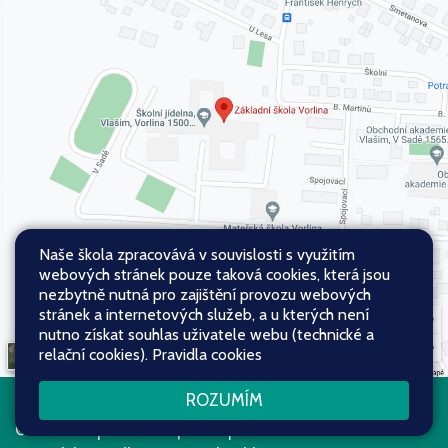
Naše škola zpracovává v souvislosti s využitím
webových stránek pouze taková cookies, která jsou
nezbytně nutná pro zajištění provozu webových
stránek a internetových služeb, a u kterých není
nutno získat souhlas uživatele webu (technické a
relační cookies).
Pravidla cookies
ROZUMÍM
Všechna práva vyhrazena. Copyright
Web školy
© 2026
Mapa stránek
|
Přístupnost