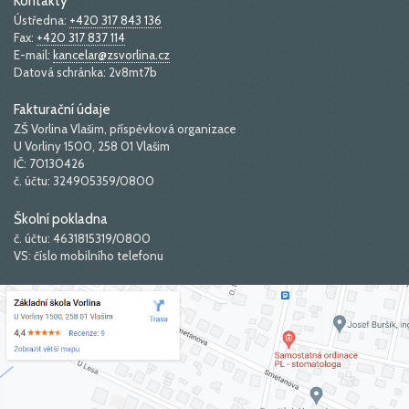
Kontakty
Ústředna:
+420 317 843 136
Fax:
+420 317 837 114
E-mail:
kancelar@zsvorlina.cz
Datová schránka: 2v8mt7b
Fakturační údaje
ZŠ Vorlina Vlašim, příspěvková organizace
U Vorliny 1500, 258 01 Vlašim
IČ: 70130426
č. účtu: 324905359/0800
Školní pokladna
č. účtu: 4631815319/0800
VS: číslo mobilního telefonu