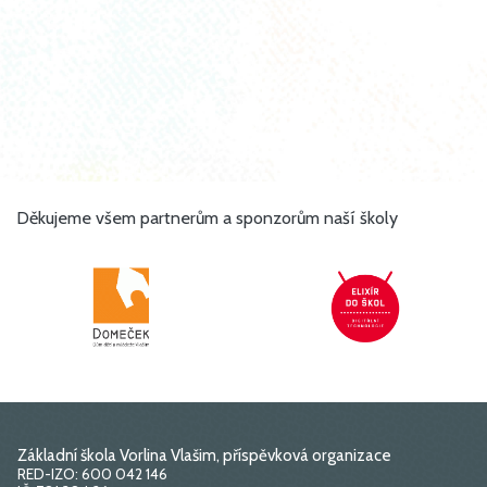
Děkujeme všem partnerům a sponzorům naší školy
Základní škola Vorlina Vlašim, příspěvková organizace
RED-IZO: 600 042 146